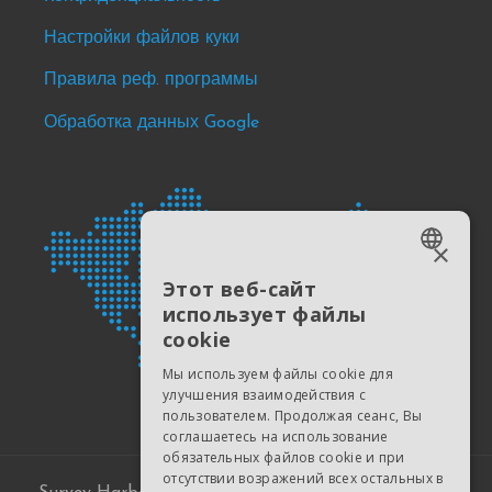
Настройки файлов куки
Правила реф. программы
Обработка данных Google
×
ENGLISH
Этот веб-сайт
использует файлы
ESTONIAN
cookie
RUSSIAN
Мы используем файлы cookie для
UKRAINIAN
улучшения взаимодействия с
пользователем. Продолжая сеанс, Вы
GERMAN
соглашаетесь на использование
обязательных файлов cookie и при
POLISH
отсутствии возражений всех остальных в