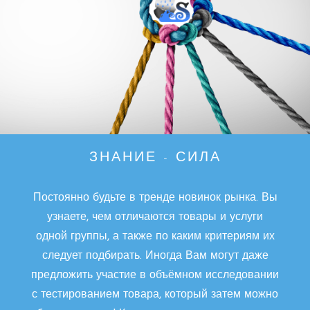
ЗНАНИЕ - СИЛА
Постоянно будьте в тренде новинок рынка. Вы
узнаете, чем отличаются товары и услуги
одной группы, а также по каким критериям их
следует подбирать. Иногда Вам могут даже
предложить участие в объёмном исследовании
с тестированием товара, который затем можно