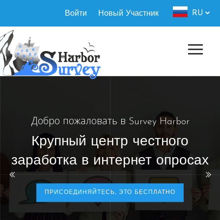
Перейти
Authorization
RU
Войти
Новый Участник
к
menu
основному
содержанию
Добро пожаловать в Survey Harbor
Крупный центр честного
заработка в интернет опросах
ПРИСОЕДИНЯЙТЕСЬ, ЭТО БЕСПЛАТНО