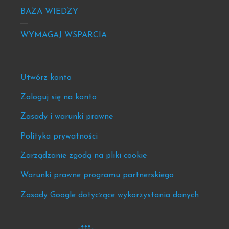
BAZA WIEDZY
WYMAGAJ WSPARCIA
Footer
Utwórz konto
-
Zaloguj się na konto
news
Zasady i warunki prawne
&
events
Polityka prywatności
Zarządzanie zgodą na pliki cookie
Warunki prawne programu partnerskiego
Zasady Google dotyczące wykorzystania danych