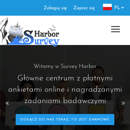
Skip
Authorization
PL
Zaloguj się
Zapisz się
to
menu
main
content
Witamy w Survey Harbor
Główne centrum z płatnymi
ankietami online i nagradzanymi
zadaniami badawczymi
DOŁĄCZ DO NAS TERAZ, TO JEST DARMOWE