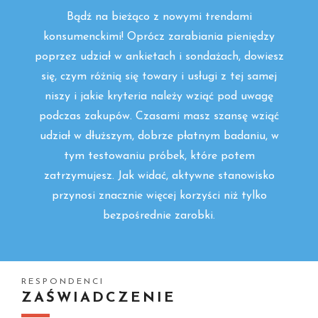
Bądź na bieżąco z nowymi trendami
konsumenckimi! Oprócz zarabiania pieniędzy
poprzez udział w ankietach i sondażach, dowiesz
się, czym różnią się towary i usługi z tej samej
niszy i jakie kryteria należy wziąć pod uwagę
podczas zakupów. Czasami masz szansę wziąć
udział w dłuższym, dobrze płatnym badaniu, w
tym testowaniu próbek, które potem
zatrzymujesz. Jak widać, aktywne stanowisko
przynosi znacznie więcej korzyści niż tylko
bezpośrednie zarobki.
RESPONDENCI
ZAŚWIADCZENIE