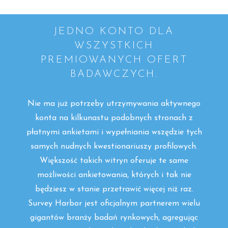
JEDNO KONTO DLA
WSZYSTKICH
PREMIOWANYCH OFERT
BADAWCZYCH.
Nie ma już potrzeby utrzymywania aktywnego
konta na kilkunastu podobnych stronach z
płatnymi ankietami i wypełniania wszędzie tych
samych nudnych kwestionariuszy profilowych.
Większość takich witryn oferuje te same
możliwości ankietowania, których i tak nie
będziesz w stanie przetrawić więcej niż raz.
Survey Harbor jest oficjalnym partnerem wielu
gigantów branży badań rynkowych, agregując