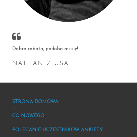
Dobra robota, podoba mi się!
NATHAN Z USA
Footer
STRONA DOMOWA
-
site
CO NOWEGO
info
POLECANIE UCZESTNIKÓW ANKIETY