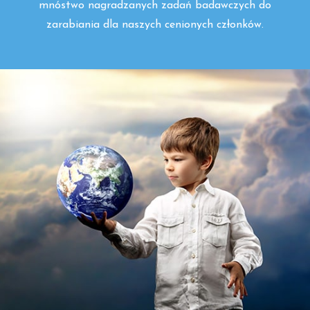
mnóstwo nagradzanych zadań badawczych do
zarabiania dla naszych cenionych członków.