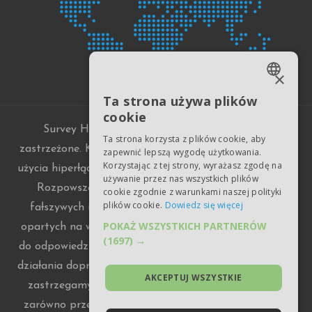
×
ENGLISH
Ta strona używa plików
cookie
ESTONIAN
Survey Harbor © 2015-2026. Wszelkie prawa
Ta strona korzysta z plików cookie, aby
RUSSIAN
zastrzeżone. Kopiowanie jakichkolwiek materiałów bez
zapewnić lepszą wygodę użytkowania.
Korzystając z tej strony, wyrażasz zgodę na
UKRAINIAN
użycia hiperłącza do surveyharbor.com jest zabronione.
używanie przez nas wszystkich plików
Rozpowszechnianie nieprawdziwych danych lub
GERMAN
cookie zgodnie z warunkami naszej polityki
plików cookie.
Dowiedz się więcej
fałszywych informacji związanych z Portalem i nie
POLISH
POKAŻ WSZYSTKICH PARTNERÓW
opartych na wiarygodnych dowodach może prowadzić
SPANISH
(1697) →
do odpowiedzialności cywilnej. W przypadku, gdy takie
PORTUGUESE
działania doprowadzą do utraty reputacji i/lub zysków,
AKCEPTUJ WSZYSTKIE
zastrzegamy sobie prawo do wniesienia oskarżenia
zarówno przeciwko osobie rozpowszechniającej takie