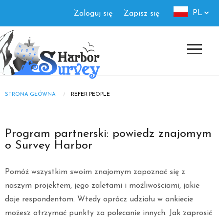
Skip
Authorization
PL
Zaloguj się
Zapisz się
to
menu
main
content
STRONA GŁÓWNA
REFER PEOPLE
Breadcrumb
Program partnerski: powiedz znajomym
o Survey Harbor
Pomóż wszystkim swoim znajomym zapoznać się z
naszym projektem, jego zaletami i możliwościami, jakie
daje respondentom. Wtedy oprócz udziału w ankiecie
możesz otrzymać punkty za polecanie innych. Jak zaprosić