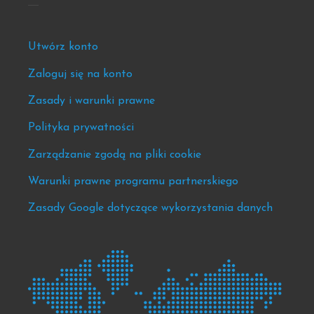
Footer
Utwórz konto
-
Zaloguj się na konto
news
Zasady i warunki prawne
&
events
Polityka prywatności
Zarządzanie zgodą na pliki cookie
Warunki prawne programu partnerskiego
Zasady Google dotyczące wykorzystania danych