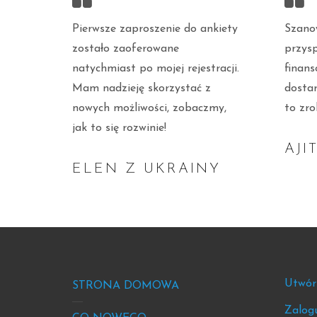
Pierwsze zaproszenie do ankiety
Szano
zostało zaoferowane
przysp
natychmiast po mojej rejestracji.
finan
Mam nadzieję skorzystać z
dosta
nowych możliwości, zobaczmy,
to zro
jak to się rozwinie!
AJI
ELEN Z UKRAINY
Footer
Foo
Utwór
STRONA DOMOWA
-
-
Zalogu