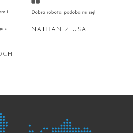
em i
Dobra robota, podoba mi się!
c z
NATHAN Z USA
OCH