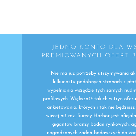
JEDNO KONTO DLA W
PREMIOWANYCH OFERT 
Nie ma już potrzeby utrzymywania a
kilkunastu podobnych stronach z pła
wypełniania wszędzie tych samych nudn
profilowych. Większość takich witryn ofer
ankietowania, których i tak nie będziesz
więcej niż raz. Survey Harbor jest oficja
gigantów branży badań rynkowych, a
nagradzanych zadań badawczych do zara