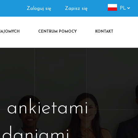
Authorization
PL
Zaloguj się
Zapisz się
menu
NAJOMYCH
CENTRUM POMOCY
KONTAKT
 ankietami
adaniami