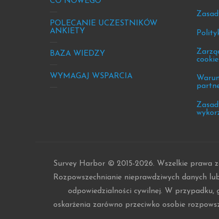
site
new
CO NOWEGO
Zasad
info
&
POLECANIE UCZESTNIKÓW
eve
ANKIETY
Polity
Zarząd
BAZA WIEDZY
cookie
WYMAGAJ WSPARCIA
Warun
partn
Zasad
wykor
Survey Harbor © 2015-2026. Wszelkie prawa za
Rozpowszechnianie nieprawdziwych danych lub
odpowiedzialności cywilnej. W przypadku, 
oskarżenia zarówno przeciwko osobie rozpowszec