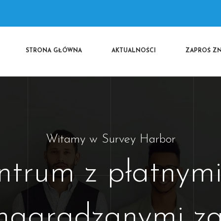
n
STRONA GŁÓWNA
AKTUALNOŚCI
ZAPROŚ Z
Witamy w Survey Harbor
ntrum z płatnymi
i nagradzanymi z