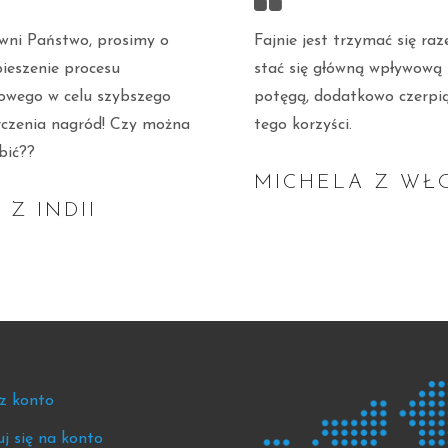
Fajnie jest trzymać się raz
wni Państwo, prosimy o
stać się główną wpływową
ieszenie procesu
potęgą, dodatkowo czerpią
sowego w celu szybszego
tego korzyści.
rczenia nagród! Czy można
bić??
MICHELA Z WŁ
T Z INDII
ter
z konto
j się na konto