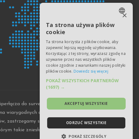
×
ENGLISH
Ta strona używa plików
cookie
ESTONIAN
Ta strona korzysta z plików cookie, aby
RUSSIAN
zapewnić lepszą wygodę użytkowania.
Korzystając z tej strony, wyrażasz zgodę na
UKRAINIAN
używanie przez nas wszystkich plików
GERMAN
cookie zgodnie z warunkami naszej polityki
plików cookie.
Dowiedz się więcej
POLISH
POKAŻ WSZYSTKICH PARTNERÓW
SPANISH
(1697) →
PORTUGUESE
AKCEPTUJ WSZYSTKIE
perłącza do surveyharbor.com jest zabronione.
h na wiarygodnych dowodach może prowadzić do
ków, zastrzegamy sobie prawo do wniesienia
ODRZUĆ WSZYSTKIE
którym takie zniesławienie zostało opublikowane
POKAŻ SZCZEGÓŁY