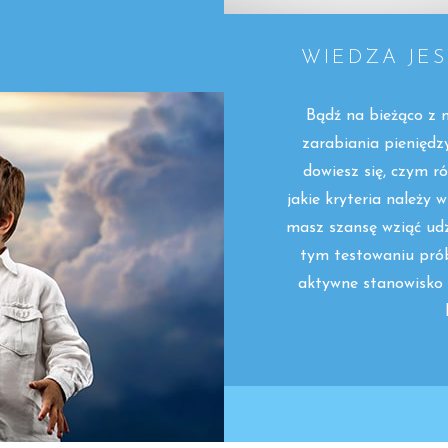
WIEDZA JE
Bądź na bieżąco z
zarabiania pieniędz
dowiesz się, czym róż
jakie kryteria należy
masz szansę wziąć udz
tym testowaniu prób
aktywne stanowisko p