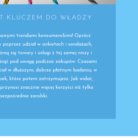
ST KLUCZEM DO WŁADZY
 nowymi trendami konsumenckimi! Oprócz
y poprzez udział w ankietach i sondażach,
nią się towary i usługi z tej samej niszy i
 wziąć pod uwagę podczas zakupów. Czasami
iał w dłuższym, dobrze płatnym badaniu, w
ek, które potem zatrzymujesz. Jak widać,
rzynosi znacznie więcej korzyści niż tylko
bezpośrednie zarobki.