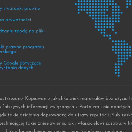
s
y i warunki prawne
nts
ka prywatności
zanie zgodą na pliki
ki prawne programu
erskiego
y Google dotyczące
zystania danych
strzeżone. Kopiowanie jakichkolwiek materiałów bez użycia hi
 fałszywych informacji związanych z Portalem i nie opartyc
gdy takie działania doprowadzą do utraty reputacji i/lub zys
hniającej takie zniesławienie, jak i właścicielowi zasobu, w 
bez odpowiedniego wcześniejszego zbadania i moderacji.