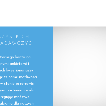
SZYSTKICH
BADAWCZYCH.
ktywnego konta na
tnymi ankietami i
ych kwestionariuszy
uje te same możliwości
 w stanie przetrawić
lnym partnerem wielu
gregując mnóstwo
biania dla naszych