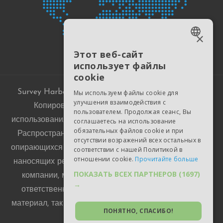
×
ENGLISH
Этот веб-сайт
использует файлы
ESTONIAN
cookie
RUSSIAN
Survey Harbor © 2015-2026. Все права защищены.
Мы используем файлы cookie для
UKRAINIAN
улучшения взаимодействия с
Копирование материалов запрещено без
пользователем. Продолжая сеанс, Вы
GERMAN
использования активной ссылки на surveyharbor.com.
соглашаетесь на использование
обязательных файлов cookie и при
Распространение ложных сведений о Проекте, не
POLISH
отсутствии возражений всех остальных в
опирающихся на убедительную доказательную базу и
соответствии с нашей Политикой в
SPANISH
отношении cookie.
Прочитайте больше
наносящих репутационный и/или финансовый вред
PORTUGUESE
ПОКАЗАТЬ ВСЕХ ПАРТНЕРОВ
(1697)
компании, может повлечь гражданско-правовую
→
ответственность как лица, размещающего такой
материал, так и владельца сайта, где такой материал
ПОНЯТНО, СПАСИБО!
размещается.