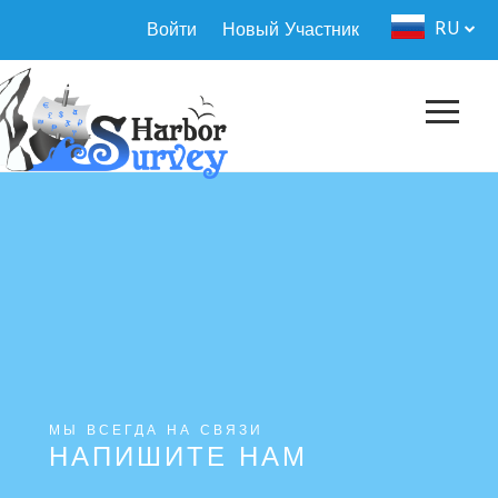
Перейти
Authorization
RU
Войти
Новый Участник
к
menu
основному
содержанию
МЫ ВСЕГДА НА СВЯЗИ
НАПИШИТЕ НАМ