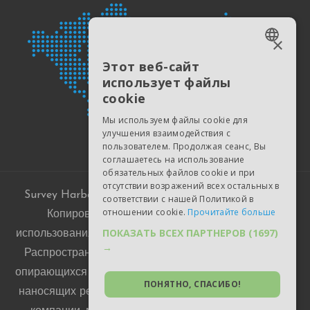
×
ENGLISH
Этот веб-сайт
использует файлы
ESTONIAN
cookie
RUSSIAN
Мы используем файлы cookie для
UKRAINIAN
улучшения взаимодействия с
пользователем. Продолжая сеанс, Вы
GERMAN
соглашаетесь на использование
обязательных файлов cookie и при
POLISH
отсутствии возражений всех остальных в
Survey Harbor © 2015-2026. Все права защищены.
соответствии с нашей Политикой в
SPANISH
отношении cookie.
Прочитайте больше
Копирование материалов запрещено без
PORTUGUESE
ПОКАЗАТЬ ВСЕХ ПАРТНЕРОВ
(1697)
использования активной ссылки на surveyharbor.com.
→
Распространение ложных сведений о Проекте, не
опирающихся на убедительную доказательную базу и
ПОНЯТНО, СПАСИБО!
наносящих репутационный и/или финансовый вред