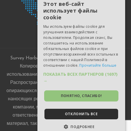
ENGLISH
Этот веб-сайт
использует файлы
ESTONIAN
cookie
RUSSIAN
Мы используем файлы cookie для
UKRAINIAN
улучшения взаимодействия с
пользователем. Продолжая сеанс, Вы
GERMAN
соглашаетесь на использование
обязательных файлов cookie и при
POLISH
отсутствии возражений всех остальных в
Survey Harbor © 2015-2026. Все права защищены.
соответствии с нашей Политикой в
SPANISH
отношении cookie.
Прочитайте больше
Копирование материалов запрещено без
PORTUGUESE
ПОКАЗАТЬ ВСЕХ ПАРТНЕРОВ
(1697)
использования активной ссылки на surveyharbor.com.
→
Распространение ложных сведений о Проекте, не
опирающихся на убедительную доказательную базу и
ПОНЯТНО, СПАСИБО!
наносящих репутационный и/или финансовый вред
компании, может повлечь гражданско-правовую
ОТКЛОНИТЬ ВСЕ
ответственность как лица, размещающего такой
материал, так и владельца сайта, где такой материал
ПОДРОБНЕЕ