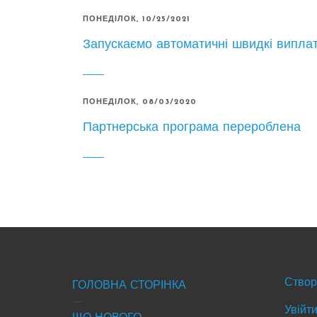
ПОНЕДІЛОК, 10/25/2021
Запускаємо автоматичні швидкі випла
ПОНЕДІЛОК, 08/03/2020
Партнерська програма перероблена
Footer
Foo
Створ
ГОЛОВНА СТОРІНКА
-
-
Увійти