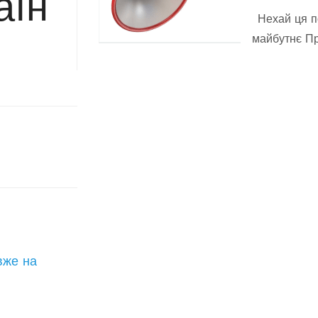
аїн
Нехай ця п
майбутнє Пр
вже на