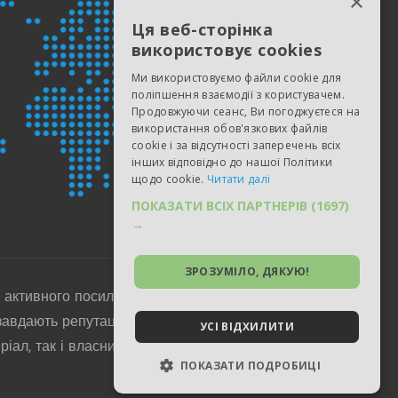
×
ENGLISH
Ця веб-сторінка
використовує cookies
ESTONIAN
Ми використовуємо файли cookie для
RUSSIAN
поліпшення взаємодії з користувачем.
Продовжуючи сеанс, Ви погоджуєтеся на
UKRAINIAN
використання обов'язкових файлів
GERMAN
cookie і за відсутності заперечень всіх
інших відповідно до нашої Політики
POLISH
щодо cookie.
Читати далі
SPANISH
ПОКАЗАТИ ВСІХ ПАРТНЕРІВ
(1697)
→
PORTUGUESE
ЗРОЗУМІЛО, ДЯКУЮ!
 активного посилання на surveyharbor.com.
авдають репутаційний та / або фінансової
УСІ ВІДХИЛИТИ
іал, так і власника сайту, де такий матеріал
ПОКАЗАТИ ПОДРОБИЦІ