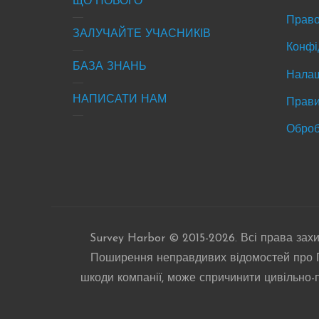
site
new
ЩО НОВОГО
Право
info
&
ЗАЛУЧАЙТЕ УЧАСНИКІВ
eve
Конфі
БАЗА ЗНАНЬ
Налаш
НАПИСАТИ НАМ
Прави
Оброб
Survey Harbor © 2015-2026. Всі права зах
Поширення неправдивих відомостей про Пр
шкоди компанії, може спричинити цивільно-пр