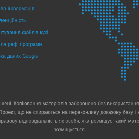
s
ва інформація
nts
денційність
тування файлів кукі
ла реф. програми
ка даних Google
ищені. Копіювання матеріалів заборонено без використання
оект, що не спираються на переконливу доказову базу і з
авову відповідальність як особи, яка розміщує такий матер
розміщується.