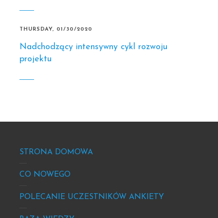
THURSDAY, 01/30/2020
Nadchodzący intensywny cykl rozwoju
projektu
Footer
STRONA DOMOWA
-
site
CO NOWEGO
info
POLECANIE UCZESTNIKÓW ANKIETY