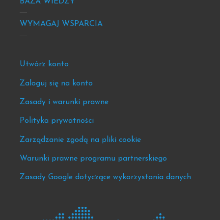
BAZA WIEDZY
WYMAGAJ WSPARCIA
Footer
Utwórz konto
-
Zaloguj się na konto
news
Zasady i warunki prawne
&
events
Polityka prywatności
Zarządzanie zgodą na pliki cookie
Warunki prawne programu partnerskiego
Zasady Google dotyczące wykorzystania danych