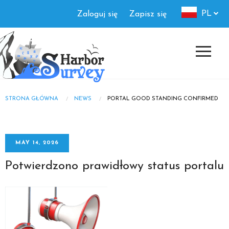
Skip
Authorization
PL
Zaloguj się
Zapisz się
to
menu
main
content
STRONA GŁÓWNA
NEWS
PORTAL GOOD STANDING CONFIRMED
Breadcrumb
MAY 14, 2026
Potwierdzono prawidłowy status portalu